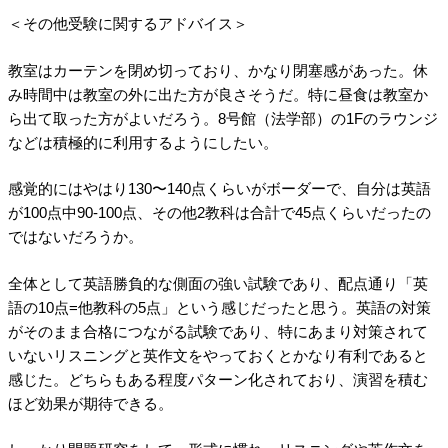
＜その他受験に関するアドバイス＞
教室はカーテンを閉め切っており、かなり閉塞感があった。休
み時間中は教室の外に出た方が良さそうだ。特に昼食は教室か
ら出て取った方がよいだろう。8号館（法学部）の1Fのラウンジ
などは積極的に利用するようにしたい。
感覚的にはやはり130〜140点くらいがボーダーで、自分は英語
が100点中90-100点、その他2教科は合計で45点くらいだったの
ではないだろうか。
全体として英語勝負的な側面の強い試験であり、配点通り「英
語の10点=他教科の5点」という感じだったと思う。英語の対策
がそのまま合格につながる試験であり、特にあまり対策されて
いないリスニングと英作文をやっておくとかなり有利であると
感じた。どちらもある程度パターン化されており、演習を積む
ほど効果が期待できる。