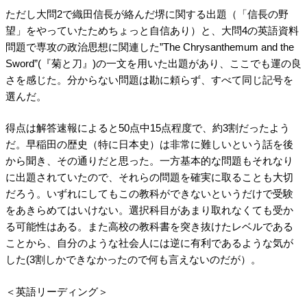
ただし大問2で織田信長が絡んだ堺に関する出題（「信長の野
望」をやっていたためちょっと自信あり）と、大問4の英語資料
問題で専攻の政治思想に関連した”The Chrysanthemum and the
Sword”(『菊と刀』)の一文を用いた出題があり、ここでも運の良
さを感じた。分からない問題は勘に頼らず、すべて同じ記号を
選んだ。
得点は解答速報によると50点中15点程度で、約3割だったよう
だ。早稲田の歴史（特に日本史）は非常に難しいという話を後
から聞き、その通りだと思った。一方基本的な問題もそれなり
に出題されていたので、それらの問題を確実に取ることも大切
だろう。いずれにしてもこの教科ができないというだけで受験
をあきらめてはいけない。選択科目があまり取れなくても受か
る可能性はある。また高校の教科書を突き抜けたレベルである
ことから、自分のような社会人には逆に有利であるような気が
した(3割しかできなかったので何も言えないのだが）。
＜英語リーディング＞