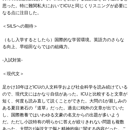
思った。特に難関私大においてICUと同じくリスニングが必要に
なる点に注目した。
＜SILSへの期待＞
（もし入学するとしたら）国際的な学習環境。英語力のさらな
る向上、早稲田ならではの組織力。
-入試対策-
＜現代文＞
足かけ10年ほどICUの人文科学および社会科学を読み続けている
ので、現代文にはかなり自信があった。ICUと比較すると文章が
短く、何度も読み直して説くことができた。大問の1が親しみの
ある夏目漱石の『道草』だった。過去に鴎外の文章が出ていた
し、国際教養ではいわゆる文豪の名文からの出題が多いよう
だ。ただし小説特有の明らかに答えが絞りきれない問題も複数
あった。大問2は論説文で脳と精神的病に関する内容だった。こ