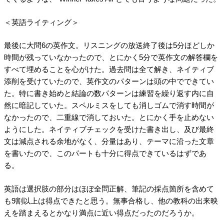
＜英語ライティング＞
最後に大問6の英作文。リスニングの放送終了後は5分ほどしか
時間が残っていなかったので、とにかく5分で英作文の解答欄を
すべて埋めることを心がけた。過去問は全て解き、ネイティブ
添削を受けていたので、英作文のパターンは頭の中でできてい
た。特に書き始めと結論の数パターンは練習を繰り返す内に自
然に暗記していた。スペルミスをしても消しゴムで消す時間が
なかったので、二重線で消しておいた。とにかく手を止めない
ようにした。ネイティブチェックを受けた書き出し、及び最終
文は減点される余地がなく、分量はあり、テーマに沿った文章
を書いたので、このパートも十分に得点できているはずであ
る。
英語は選択肢の部分はほぼ全問正解、筆記の採点箇所を含めて
も9割以上は得点できたと思う。無事合格し、他の教科の出来映
えを踏まえるとかなり満点に近い得点だったのだろうか。