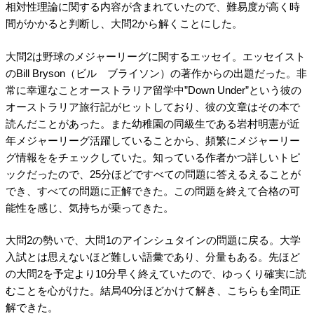
相対性理論に関する内容が含まれていたので、難易度が高く時
間がかかると判断し、大問2から解くことにした。
大問2は野球のメジャーリーグに関するエッセイ。エッセイスト
のBill Bryson（ビル ブライソン）の著作からの出題だった。非
常に幸運なことオーストラリア留学中”Down Under”という彼の
オーストラリア旅行記がヒットしており、彼の文章はその本で
読んだことがあった。また幼稚園の同級生である岩村明憲が近
年メジャーリーグ活躍していることから、頻繁にメジャーリー
グ情報ををチェックしていた。知っている作者かつ詳しいトピ
ックだったので、25分ほどですべての問題に答えるえることが
でき、すべての問題に正解できた。この問題を終えて合格の可
能性を感じ、気持ちが乗ってきた。
大問2の勢いで、大問1のアインシュタインの問題に戻る。大学
入試とは思えないほど難しい語彙であり、分量もある。先ほど
の大問2を予定より10分早く終えていたので、ゆっくり確実に読
むことを心がけた。結局40分ほどかけて解き、こちらも全問正
解できた。