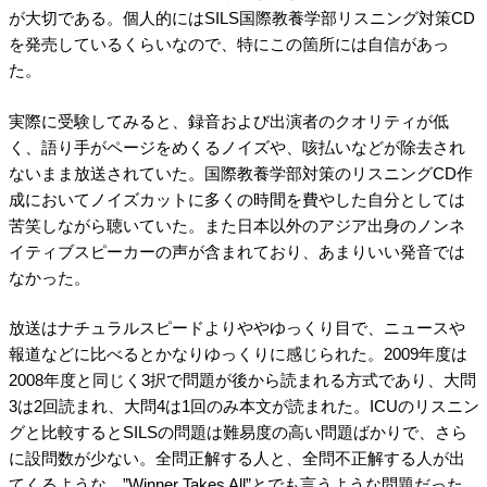
が大切である。個人的にはSILS国際教養学部リスニング対策CD
を発売しているくらいなので、特にこの箇所には自信があっ
た。
実際に受験してみると、録音および出演者のクオリティが低
く、語り手がページをめくるノイズや、咳払いなどが除去され
ないまま放送されていた。国際教養学部対策のリスニングCD作
成においてノイズカットに多くの時間を費やした自分としては
苦笑しながら聴いていた。また日本以外のアジア出身のノンネ
イティブスピーカーの声が含まれており、あまりいい発音では
なかった。
放送はナチュラルスピードよりややゆっくり目で、ニュースや
報道などに比べるとかなりゆっくりに感じられた。2009年度は
2008年度と同じく3択で問題が後から読まれる方式であり、大問
3は2回読まれ、大問4は1回のみ本文が読まれた。ICUのリスニン
グと比較するとSILSの問題は難易度の高い問題ばかりで、さら
に設問数が少ない。全問正解する人と、全問不正解する人が出
てくるような、”Winner Takes All”とでも言うような問題だった。