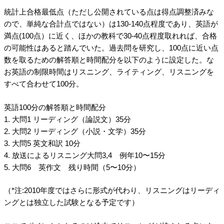
統計上合格最低点（ただし公開されている点は得点調整済みな
ので、単純な合計点ではない）は130-140点程度であり、英語が
満点(100点）に近く、ほかの教科で30-40点程度取れれば、合格
の可能性はあると踏んでいた。過去問を研究し、100点に近い点
数を取るための解答順と時間配分を以下のように設定した。な
お英語の制限時間はリスニング、ライティング、リスニングを
すべて合わせて100分。
英語100分の解答順と時間配分
1. 大問1 リーディング（論説文）35分
2. 大問2 リーディング（小説・文学）35分
3. 大問5 英文和訳 10分
4. 放送によるリスニング大問3,4 例年10〜15分
5. 大問6 英作文 残り時間（5〜10分）
（*注:2010年度ではさらに形式が代わり、リスニングはリーディ
ングとは独立した試験となる予定です）