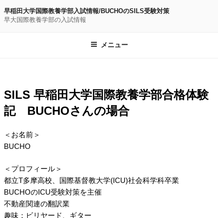
コ
早稲田大学国際教養学部入試情報/BUCHOのSILS受験対策
ン
早大国際教養学部の入試情報
テ
ン
メニュー
ツ
へ
ス
キ
SILS 早稲田大学国際教養学部合格体験
ッ
記 BUCHOさんの場合
プ
＜お名前＞
BUCHO
＜プロフィール＞
都立T多摩高校、国際基督教大学(ICU)社会科学科卒業
BUCHOのICU受験対策を主催
不動産関連の翻訳業
趣味：ビリヤード、ギター