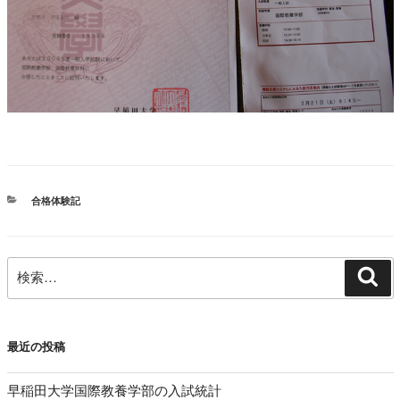
カ
合格体験記
テ
ゴ
リ
検
ー
検
索
索:
最近の投稿
早稲田大学国際教養学部の入試統計