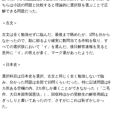
ちらは小説の問題と比較すると理論的に選択肢を選ぶことで正
解できる問題だった。
＜古文＞
古文は全く勉強せずに臨んだ。最後まで眺めたが、1問も分から
なかったので、勘に頼るより確実に数問当てる作戦を取り、す
べての選択肢において「イ」を選んだ。後日解答速報を見ると
意外に「イ」の答えが多く、マーク運があったようだ。
＜日本史＞
選択科目は日本史を選択。古文と同じく全く勉強しないで臨
み、分かった問題は全部で10問くらいだった。特に記述問題は8
カ所ある空欄の内、2カ所しか書くことができなかった（「二毛
作、大日本国帝国憲法」）。回収時ほかの受験生の解答用紙は
ぎっしりと書いてあったので、さすがにこれは恥ずかしかっ
た。