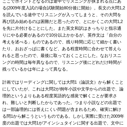
ここでポイントとなるのは途中でリスニングが挟まれる点にあ
る(2009年度入試の場合試験開始80分後に開始）。長文の大問1,2
を読んでいる途中でリスニングが入ってしまうと、その大問を
再び読み始めるのは困難だと思ったので、とにかくこの大問1,2
を先に片付けることにした。また英文和訳はきっちりと指示通
りにやる必要があるので10分以上かかるが、英作文は「自分の
考えを述べる」ものであるので、残り時間に応じて細かく書い
たり、おおざっぱに書くなど、ある程度時間に合わせて答えら
れると思ったので、最後に取っておくことにした。なおリスニ
ングの時間は毎年異なるので、リスニング後にどれだけ時間が
残っているかは年によって異なる。
計画ではリーディングに関しては大問1（論説文）から解くこと
にしていたが、これは大問2が例年小説や文学からの出題で、論
理的というよりもある程度英語的な感覚で解くことが要求さ
れ、難しいと判断したからであった。つまり小説などの出題で
は一部論理的には答えにくい問題が含まれるため、確実に解け
る問1から解こうというものである。しかし実際に受けた2009年
度の出題では大問1がアインシュタインに関する出題で、文中に