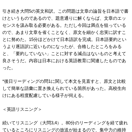
引き続き大問5の英文和訳。この問題は文章の論旨を日本語で書
けというものであるので、題意通りに解くならば、文章のエッ
センスを汲み取る必要がある。ただし今回は満点を狙っている
ので、あまり文章を省くことなく、原文を細かく忠実に訳すこ
とに努めた。15分ほどかけて日本語訳を完成。日本語要約とい
うより逐語訳に近いものになったが、合格したところをみる
と、「要約していない」ことに対する減点はないものと考えて
良さそうだ。内容は日本における英語教育に関連したものであ
った。
*後日リーディングの問1に関して本文を見直すと、原文と比較
して簡単な語彙に置き換えられている箇所があった。高校生向
けにある程度配慮している様子が伺える。
＜英語リスニング＞
続いてリスニング（大問3,4）。80分のリーディングを経て疲れ
ているところにリスニングの放送が始まるので、集中力の維持